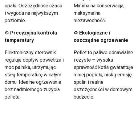
opału. Oszczędność czasu
Minimalna konserwacja,
i wygoda na najwyższym
maksymalna
poziomie.
niezawodność.
⚙
Precyzyjna kontrola
♻
Ekologiczne i
temperatury
oszczędne ogrzewanie
Elektroniczny sterownik
Pellet to paliwo odnawialne
reguluje dopływ powietrza i
i czyste – wysoka
moc palnika, utrzymując
sprawność kotła gwarantuje
stałą temperaturę w całym
mniej popiołu, niską emisję
domu. Idealne ogrzewanie
spalin i realne
bez nadmiernego zużycia
oszczędności w domowym
pelletu.
budżecie.