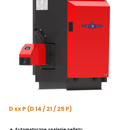
D xx P (D 14 / 21 / 25 P)
🔥
Automatyczne spalanie pelletu