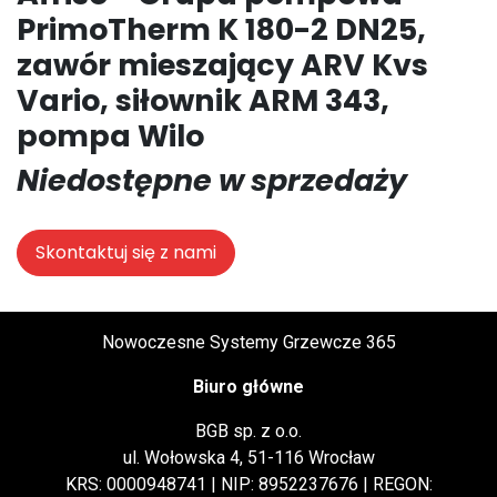
PrimoTherm K 180-2 DN25,
zawór mieszający ARV Kvs
Vario, siłownik ARM 343,
pompa Wilo
Niedostępne w sprzedaży
Skontaktuj się z nami
Nowoczesne Systemy Grzewcze 365
Biuro główne
BGB sp. z o.o.
ul. Wołowska 4, 51-116 Wrocław
KRS: 0000948741 | NIP: 8952237676 | REGON: