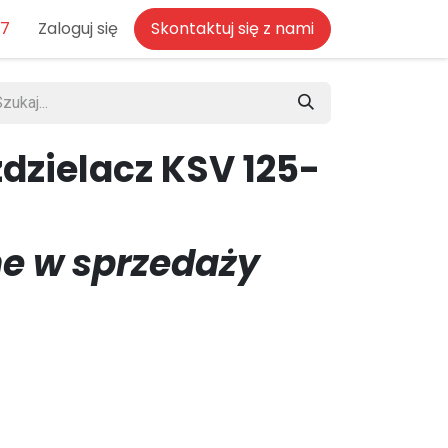
77
Zaloguj się
Skontaktuj się z nami
zdzielacz KSV 125-
e w sprzedaży