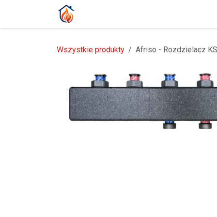
Przejdź do zawartości
Strona główna
Produkty
Blog
Wszystkie produkty
Afriso - Rozdzielacz 