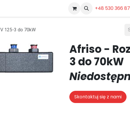
Dokumenty
Pozostałe
+48 530 366 8
KSV 125-3 do 70kW
Afriso - Ro
3 do 70kW
Niedostępn
Skontaktuj się z nami