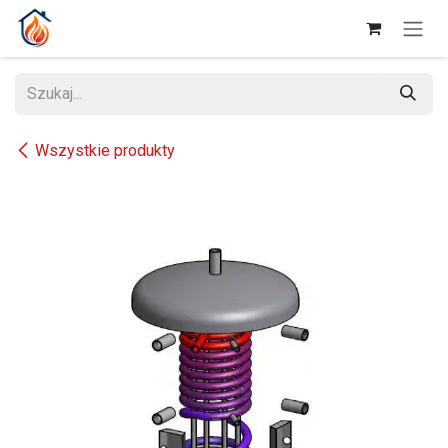
Przejdź do zawartości
Wszystkie produkty