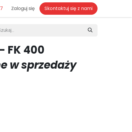
77
Zaloguj się
Skontaktuj się z nami
- FK 400
e w sprzedaży