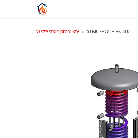
Przejdź do zawartości
Strona główna
Produkty
Blog
Wszystkie produkty
ATMO-POL - FK 400