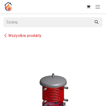
Przejdź do zawartości
Wszystkie produkty