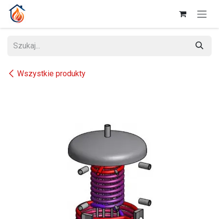
Przejdź do zawartości
Wszystkie produkty