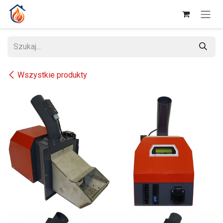
Przejdź do zawartości
Wszystkie produkty