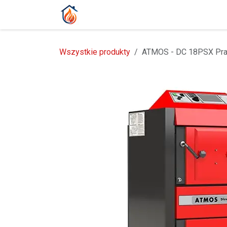
Przejdź do zawartości
Strona główna
Produkty
Blog
Wszystkie produkty
ATMOS - DC 18PSX Pr