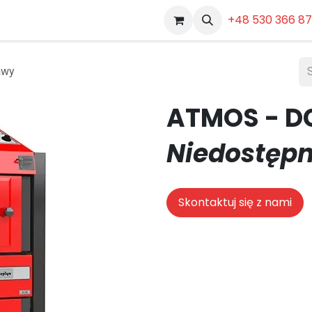
Dokumenty
Pozostałe
+48 530 366 8
awy
ATMOS - D
Niedostępn
Skontaktuj się z nami