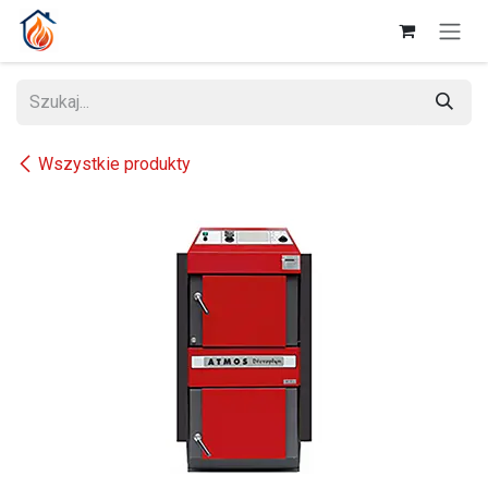
Przejdź do zawartości
Wszystkie produkty