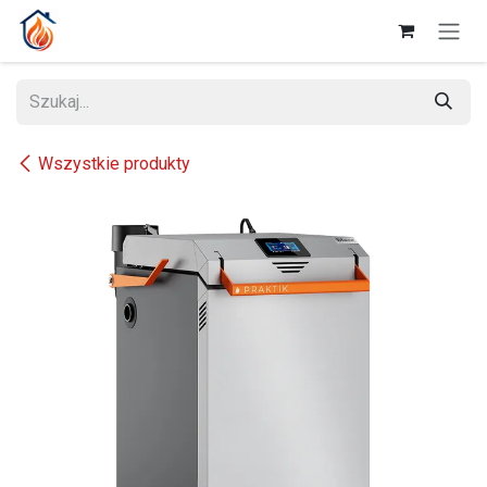
Przejdź do zawartości
Wszystkie produkty