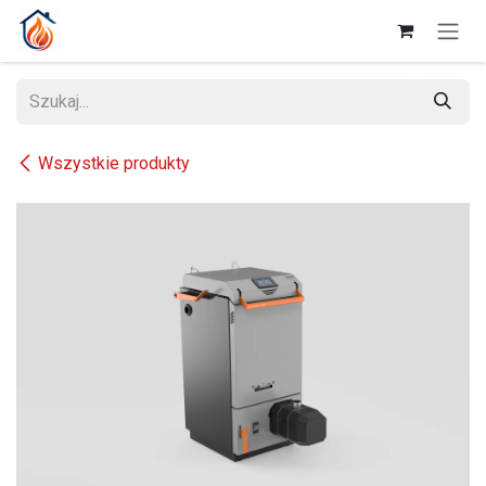
Przejdź do zawartości
Wszystkie produkty