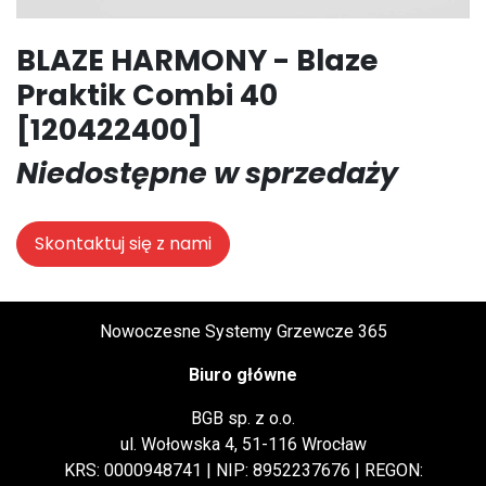
BLAZE HARMONY - Blaze
Praktik Combi 40
[120422400]
Niedostępne w sprzedaży
Skontaktuj się z nami
Nowoczesne Systemy Grzewcze 365
Biuro główne
BGB sp. z o.o.
ul. Wołowska 4, 51-116 Wrocław
KRS: 0000948741 | NIP: 8952237676 | REGON: