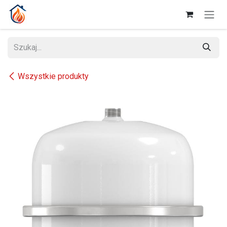
Przejdź do zawartości
Wszystkie produkty