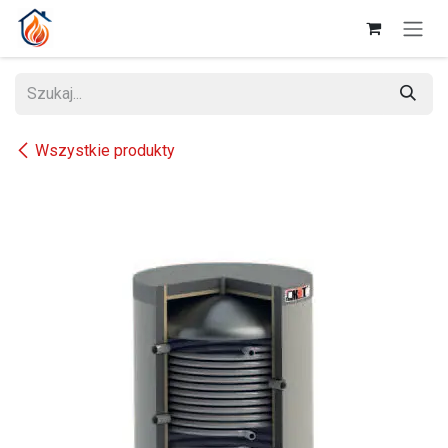
Przejdź do zawartości
Wszystkie produkty