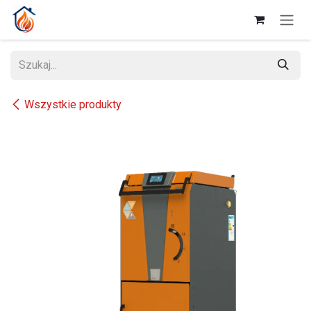
Przejdź do zawartości
Wszystkie produkty