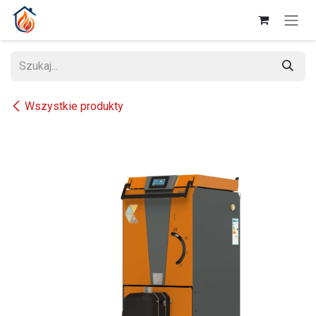
Przejdź do zawartości
Wszystkie produkty