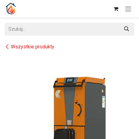
Przejdź do zawartości
Wszystkie produkty