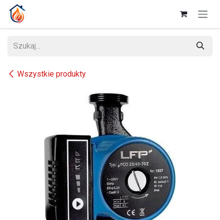
Przejdź do zawartości
Wszystkie produkty