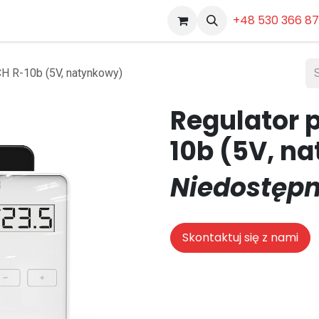
Dokumenty
Pozostałe
+48 530 366 8
H R-10b (5V, natynkowy)
Regulator 
10b (5V, n
Niedostępn
Skontaktuj się z nami