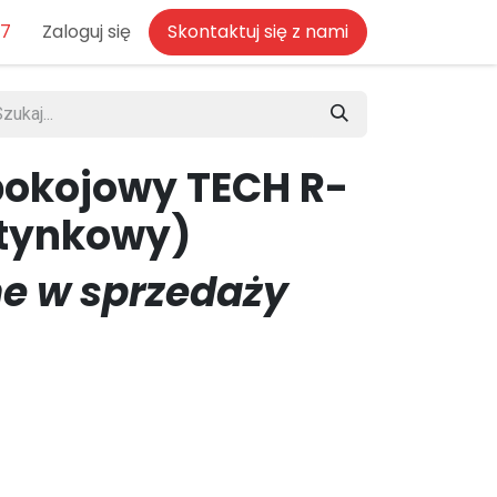
77
Zaloguj się
Skontaktuj się z nami
pokojowy TECH R-
atynkowy)
e w sprzedaży