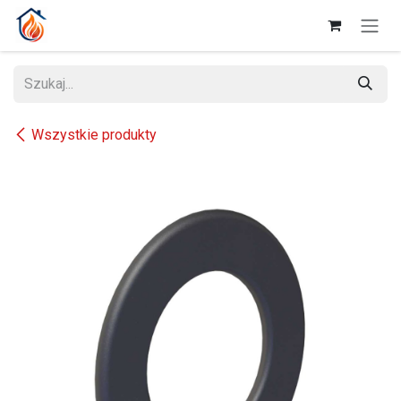
Przejdź do zawartości
Wszystkie produkty