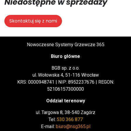
Niedostępne w sprzedaży
Skontaktuj się z nami
Nowoczesne Systemy Grzewcze 365
Biuro główne
BGB sp. z o.o.
ul. Wołowska 4, 51-116 Wrocław
KRS: 0000948741 | NIP: 8952237676 | REGON:
52106157300000
Oddział terenowy
ul. Targowa 8, 38-540 Zagórz
Tel:
530 366 877
E-mail:
biuro@nsg365.pl