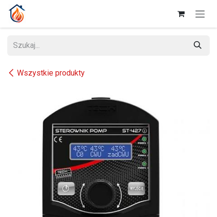
Przejdź do zawartości
Wszystkie produkty