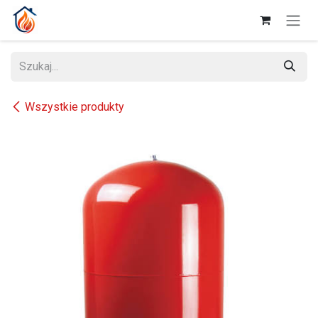
Przejdź do zawartości
Wszystkie produkty