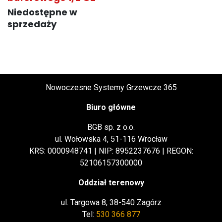
Niedostępne w
sprzedaży
Nowoczesne Systemy Grzewcze 365
Biuro główne
BGB sp. z o.o.
ul. Wołowska 4, 51-116 Wrocław
KRS: 0000948741 | NIP: 8952237676 | REGON:
52106157300000
Oddział terenowy
ul. Targowa 8, 38-540 Zagórz
Tel:
530 366 877